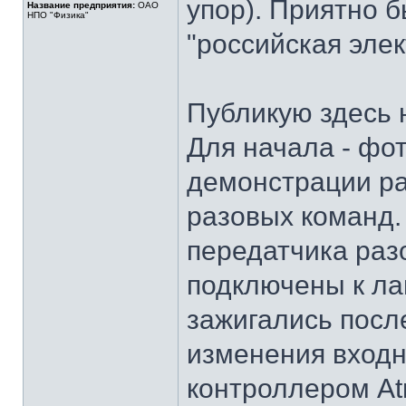
упор). Приятно 
Название предприятия:
ОАО
НПО "Физика"
"российская эле
Публикую здесь 
Для начала - фо
демонстрации ра
разовых команд.
передатчика раз
подключены к ла
зажигались посл
изменения входн
контроллером At