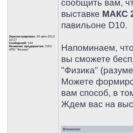
сообщить вам, ч
выставке
МАКС 
павильоне D10.
Зарегистрирован:
26 фев 2013,
10:27
Сообщений:
140
Напоминаем, что
Название предприятия:
ОАО
НПО "Физика"
вы сможете бес
"Физика" (разуме
Можете формиро
вам способ, в то
Ждем вас на выс
Вложения: