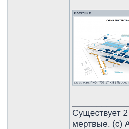
Вложения:
схема макс.PNG [ 757.17 KiB | Просмот
___________
Существует 2
мертвые. (с) 