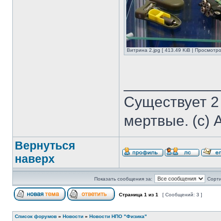
Витрина 2.jpg [ 413.49 KiB | Просмотро
___________
Существует 2
мертвые. (с) 
Вернуться
наверх
Показать сообщения за:
Сорти
Страница
1
из
1
[ Сообщений: 3 ]
Список форумов
»
Новости
»
Новости НПО "Физика"