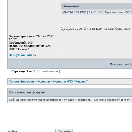
Вложения:
MAKS-2015.PNG [ 19.61 KiB | Просмотров: 1585
_________________
Существует 2 типа компаний: быстрые 
Зарегистрирован:
26 фев 2013,
10:27
Сообщений:
140
Название предприятия:
ОАО
НПО "Физика"
Вернуться наверх
Показать сооб
Страница
1
из
1
[ 1 сообщение ]
Список форумов
»
Новости
»
Новости НПО "Физика"
Кто сейчас на форуме
Сейчас этот форум просматривают: нет зарегистрированных пользователей и гости:
Найти: