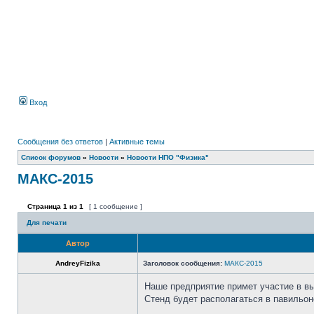
Вход
Сообщения без ответов
|
Активные темы
Список форумов
»
Новости
»
Новости НПО "Физика"
МАКС-2015
Страница
1
из
1
[ 1 сообщение ]
Для печати
Автор
AndreyFizika
Заголовок сообщения:
МАКС-2015
Наше предприятие примет участие в в
Стенд будет располагаться в павильо