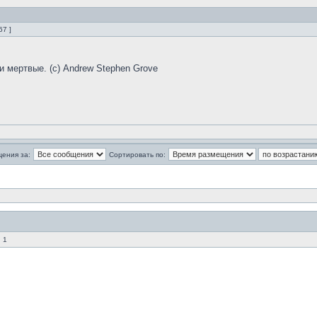
67 ]
и мертвые. (с) Andrew Stephen Grove
щения за:
Сортировать по:
 1