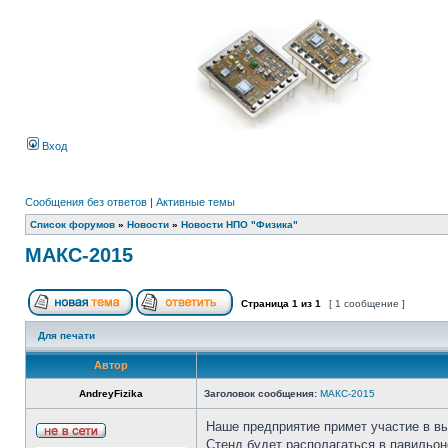
Вход
Сообщения без ответов
|
Активные темы
Список форумов
»
Новости
»
Новости НПО "Физика"
МАКС-2015
Страница
1
из
1
[ 1 сообщение ]
Для печати
Автор
AndreyFizika
Заголовок сообщения:
МАКС-2015
Наше предприятие примет участие в в
Стенд будет располагаться в павильо