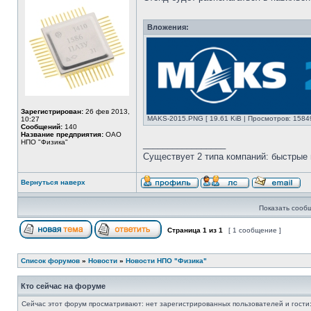
Вложения:
Зарегистрирован:
26 фев 2013,
MAKS-2015.PNG [ 19.61 KiB | Просмотров: 1584
10:27
Сообщений:
140
Название предприятия:
ОАО
НПО "Физика"
_________________
Существует 2 типа компаний: быстрые 
Вернуться наверх
Показать сооб
Страница
1
из
1
[ 1 сообщение ]
Список форумов
»
Новости
»
Новости НПО "Физика"
Кто сейчас на форуме
Сейчас этот форум просматривают: нет зарегистрированных пользователей и гости: