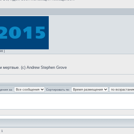
98 ]
и мертвые. (с) Andrew Stephen Grove
щения за:
Сортировать по:
 1