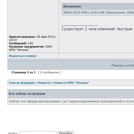
Вложения:
MAKS-2015.PNG [ 19.61 KiB | Просмотров: 1584
_________________
Существует 2 типа компаний: быстрые 
Зарегистрирован:
26 фев 2013,
10:27
Сообщений:
140
Название предприятия:
ОАО
НПО "Физика"
Вернуться наверх
Показать сооб
Страница
1
из
1
[ 1 сообщение ]
Список форумов
»
Новости
»
Новости НПО "Физика"
Кто сейчас на форуме
Сейчас этот форум просматривают: нет зарегистрированных пользователей и гости:
Найти: