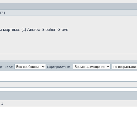
67 ]
и мертвые. (с) Andrew Stephen Grove
щения за:
Сортировать по:
 1