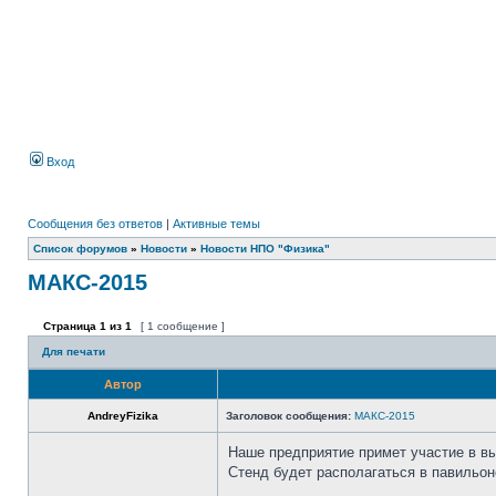
Вход
Сообщения без ответов
|
Активные темы
Список форумов
»
Новости
»
Новости НПО "Физика"
МАКС-2015
Страница
1
из
1
[ 1 сообщение ]
Для печати
Автор
AndreyFizika
Заголовок сообщения:
МАКС-2015
Наше предприятие примет участие в в
Стенд будет располагаться в павильо