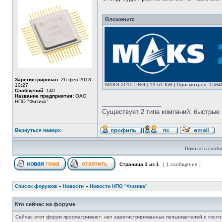
Вложения:
Зарегистрирован:
26 фев 2013,
MAKS-2015.PNG [ 19.61 KiB | Просмотров: 1584
10:27
Сообщений:
140
Название предприятия:
ОАО
НПО "Физика"
_________________
Существует 2 типа компаний: быстрые 
Вернуться наверх
Показать сооб
Страница
1
из
1
[ 1 сообщение ]
Список форумов
»
Новости
»
Новости НПО "Физика"
Кто сейчас на форуме
Сейчас этот форум просматривают: нет зарегистрированных пользователей и гости: