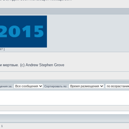
97 ]
и мертвые. (с) Andrew Stephen Grove
щения за:
Сортировать по:
 1