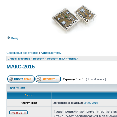
Вход
Сообщения без ответов
|
Активные темы
Список форумов
»
Новости
»
Новости НПО "Физика"
МАКС-2015
Страница
1
из
1
[ 1 сообщение ]
Для печати
Автор
AndreyFizika
Заголовок сообщения:
МАКС-2015
Наше предприятие примет участие в в
Стенд будет располагаться в павильо