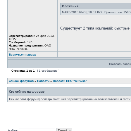
Вложения:
MAKS-2015.PNG [ 19.61 KiB | Просмотров: 1585
_________________
Существует 2 типа компаний: быстрые 
Зарегистрирован:
26 фев 2013,
10:27
Сообщений:
140
Название предприятия:
ОАО
НПО "Физика"
Вернуться наверх
Показать сооб
Страница
1
из
1
[ 1 сообщение ]
Список форумов
»
Новости
»
Новости НПО "Физика"
Кто сейчас на форуме
Сейчас этот форум просматривают: нет зарегистрированных пользователей и гости:
Найти: