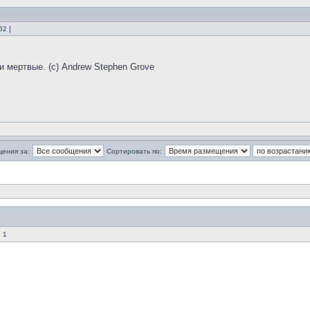
62 ]
и мертвые. (с) Andrew Stephen Grove
щения за:
Сортировать по:
 1