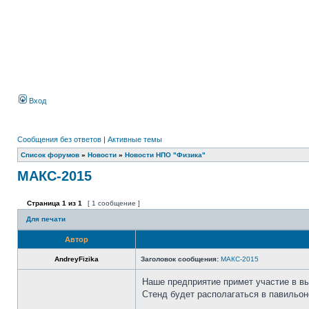
Вход
Сообщения без ответов
|
Активные темы
Список форумов
»
Новости
»
Новости НПО "Физика"
МАКС-2015
Страница
1
из
1
[ 1 сообщение ]
Для печати
Автор
AndreyFizika
Заголовок сообщения:
МАКС-2015
Наше предприятие примет участие в в
Стенд будет располагаться в павильо