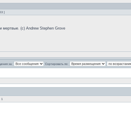
53 ]
и мертвые. (с) Andrew Stephen Grove
щения за:
Сортировать по:
 1