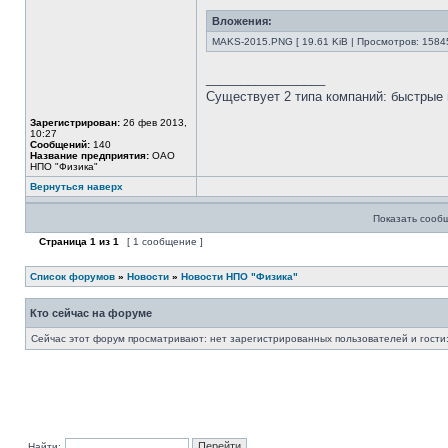
Вложения:
MAKS-2015.PNG [ 19.61 KiB | Просмотров: 1584
_________________
Существует 2 типа компаний: быстрые 
Зарегистрирован:
26 фев 2013,
10:27
Сообщений:
140
Название предприятия:
ОАО
НПО "Физика"
Вернуться наверх
Показать сооб
Страница
1
из
1
[ 1 сообщение ]
Список форумов
»
Новости
»
Новости НПО "Физика"
Кто сейчас на форуме
Сейчас этот форум просматривают: нет зарегистрированных пользователей и гости:
Найти: