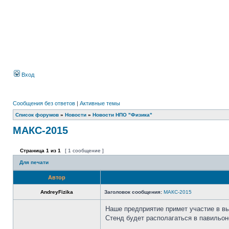
Вход
Сообщения без ответов
|
Активные темы
Список форумов
»
Новости
»
Новости НПО "Физика"
МАКС-2015
Страница
1
из
1
[ 1 сообщение ]
Для печати
Автор
AndreyFizika
Заголовок сообщения:
МАКС-2015
Наше предприятие примет участие в в
Стенд будет располагаться в павильо