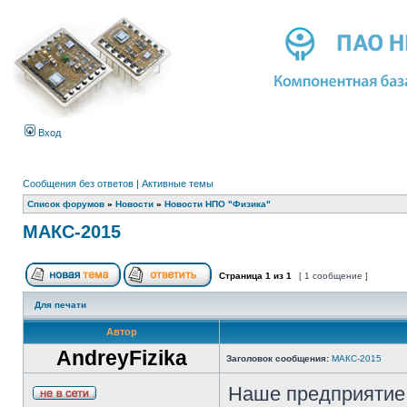
Вход
Сообщения без ответов
|
Активные темы
Список форумов
»
Новости
»
Новости НПО "Физика"
МАКС-2015
Страница
1
из
1
[ 1 сообщение ]
Для печати
Автор
AndreyFizika
Заголовок сообщения:
МАКС-2015
Наше предприятие 