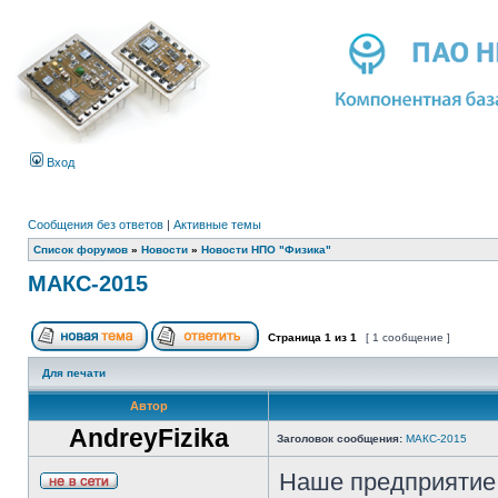
Вход
Сообщения без ответов
|
Активные темы
Список форумов
»
Новости
»
Новости НПО "Физика"
МАКС-2015
Страница
1
из
1
[ 1 сообщение ]
Для печати
Автор
AndreyFizika
Заголовок сообщения:
МАКС-2015
Наше предприятие 