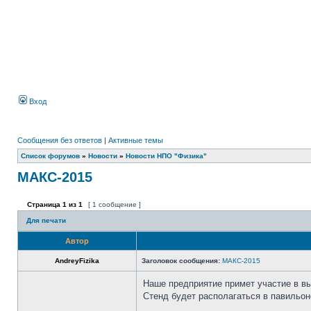
Вход
Сообщения без ответов
|
Активные темы
Список форумов
»
Новости
»
Новости НПО "Физика"
МАКС-2015
Страница
1
из
1
[ 1 сообщение ]
Для печати
Автор
AndreyFizika
Заголовок сообщения:
МАКС-2015
Наше предприятие примет участие в в
Стенд будет располагаться в павильо