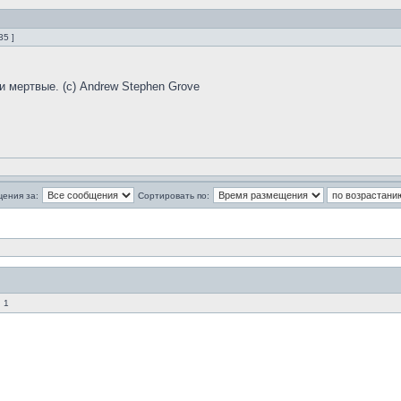
35 ]
и мертвые. (с) Andrew Stephen Grove
щения за:
Сортировать по:
 1