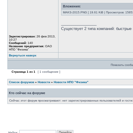
Вложения:
MAKS-2015.PNG [ 19.61 KiB | Просмотров: 1585
_________________
Существует 2 типа компаний: быстрые 
Зарегистрирован:
26 фев 2013,
10:27
Сообщений:
140
Название предприятия:
ОАО
НПО "Физика"
Вернуться наверх
Показать сооб
Страница
1
из
1
[ 1 сообщение ]
Список форумов
»
Новости
»
Новости НПО "Физика"
Кто сейчас на форуме
Сейчас этот форум просматривают: нет зарегистрированных пользователей и гости:
Найти: