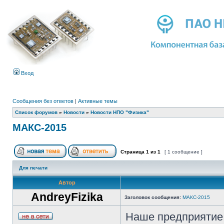
Вход
Сообщения без ответов
|
Активные темы
Список форумов
»
Новости
»
Новости НПО "Физика"
МАКС-2015
Страница
1
из
1
[ 1 сообщение ]
Для печати
Автор
AndreyFizika
Заголовок сообщения:
МАКС-2015
Наше предприятие 