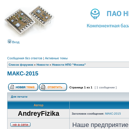
Вход
Сообщения без ответов
|
Активные темы
Список форумов
»
Новости
»
Новости НПО "Физика"
МАКС-2015
Страница
1
из
1
[ 1 сообщение ]
Для печати
Автор
AndreyFizika
Заголовок сообщения:
МАКС-2015
Наше предприятие 