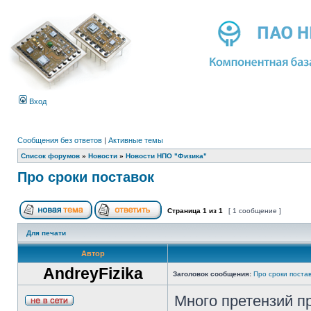
Вход
Сообщения без ответов
|
Активные темы
Список форумов
»
Новости
»
Новости НПО "Физика"
Про сроки поставок
Страница
1
из
1
[ 1 сообщение ]
Для печати
Автор
AndreyFizika
Заголовок сообщения:
Про сроки поста
Много претензий п