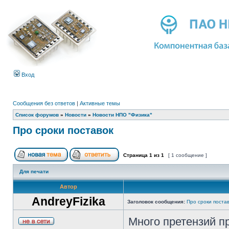
Вход
Сообщения без ответов
|
Активные темы
Список форумов
»
Новости
»
Новости НПО "Физика"
Про сроки поставок
Страница
1
из
1
[ 1 сообщение ]
Для печати
Автор
AndreyFizika
Заголовок сообщения:
Про сроки поста
Много претензий п