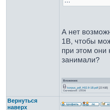
А нет возможн
1В, чтобы мож
при этом они 
занимали?
Вложения:
korpus_pdf_H02.8-1B.pdf
[23 KiB]
Скачиваний: 15036
Вернуться
наверх