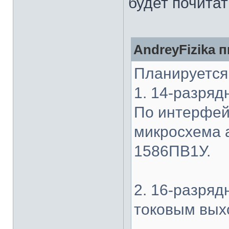
будет почита
AndreyFizika п
Планируется 
1. 14-разря
По интерфей
микросхема 
1586ПВ1У.
2. 16-разря
токовым вых
...