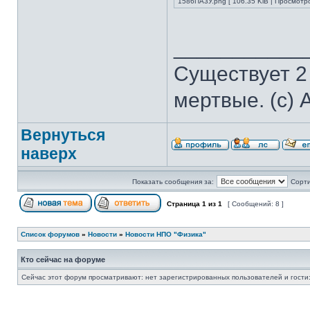
1586ПА3У.png [ 106.35 KiB | Просмотро
___________
Существует 2
мертвые. (с) 
Вернуться
наверх
Показать сообщения за:
Сорти
Страница
1
из
1
[ Сообщений: 8 ]
Список форумов
»
Новости
»
Новости НПО "Физика"
Кто сейчас на форуме
Сейчас этот форум просматривают: нет зарегистрированных пользователей и гости: