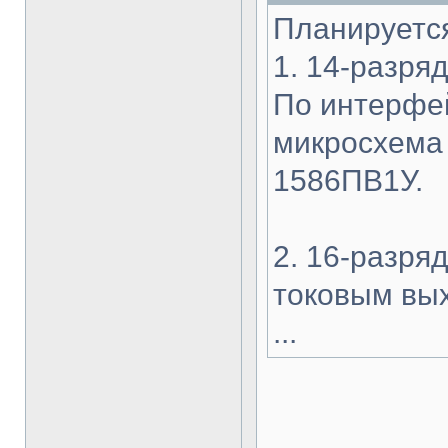
Планируется
1. 14-разр
По интерфе
микросхема
1586ПВ1У.
2. 16-разря
токовым вы
...