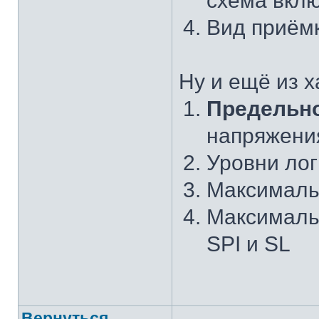
схема вкл
Вид приём
Ну и ещё из х
Предельн
напряжени
Уровни логи
Максималь
Максималь
SPI и SL
Вернуться