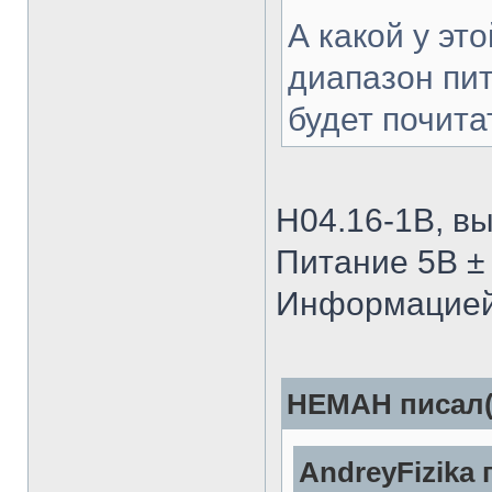
А какой у эт
диапазон пи
будет почита
Н04.16-1В, в
Питание 5В ±
Информацией 
HEMAH писал(
AndreyFizika 