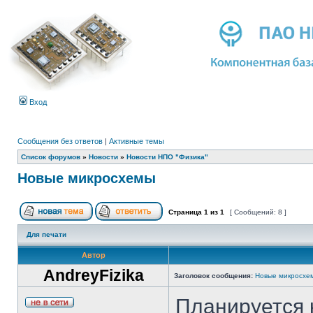
Вход
Сообщения без ответов
|
Активные темы
Список форумов
»
Новости
»
Новости НПО "Физика"
Новые микросхемы
Страница
1
из
1
[ Сообщений: 8 ]
Для печати
Автор
AndreyFizika
Заголовок сообщения:
Новые микросхе
Планируется к