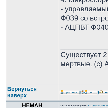
- управляемы
Ф039 со встр
- АЦПВТ Ф040 
___________
Существует 2
мертвые. (с) 
Вернуться
наверх
HEMAH
Заголовок сообщения:
Re: Новые микр