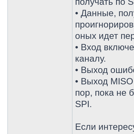
получать по S
• Данные, пол
проигнориров
оных идет пер
• Вход включе
каналу.
• Выход ошибо
• Выход MISO 
пор, пока не 
SPI.
Если интересу