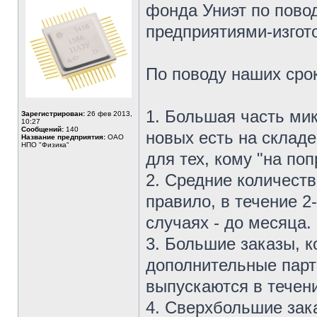
фонда Униэт по пово
предприятиями-изгот
По поводу наших сро
1. Большая часть ми
Зарегистрирован:
26 фев 2013,
10:27
Сообщений:
140
новых есть на склад
Название предприятия:
ОАО
НПО "Физика"
для тех, кому "на поп
2. Средние количеств
правило, в течение 2
случаях - до месяца.
3. Большие заказы, 
дополнительные парт
выпускаются в течени
4. Сверхбольшие зак