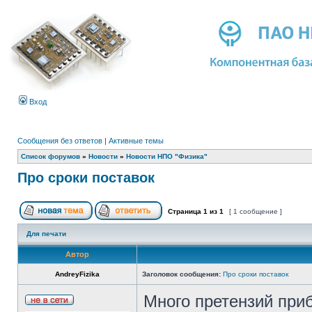
Вход
Сообщения без ответов
|
Активные темы
Список форумов
»
Новости
»
Новости НПО "Физика"
Про сроки поставок
Страница
1
из
1
[ 1 сообщение ]
Для печати
Автор
AndreyFizika
Заголовок сообщения:
Про сроки поставок
Много претензий при