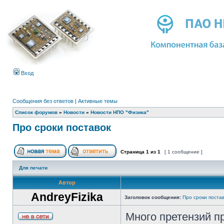
Вход
Сообщения без ответов
|
Активные темы
Список форумов
»
Новости
»
Новости НПО "Физика"
Про сроки поставок
Страница
1
из
1
[ 1 сообщение ]
Для печати
Автор
AndreyFizika
Заголовок сообщения:
Про сроки поста
Много претензий п