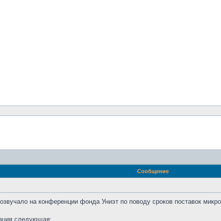
Сообщение
розвучало на конференции фонда Униэт по поводу сроков поставок микр
уация следующая: