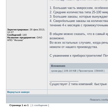
1. Большая часть микросхем, особенно
2. Средние количества типа 25-100 мик
3. Большие заказы, которые вынуждают
4. Сверхбольшие заказы на количества
течение 4-х месяцев с промежуточными 
Зарегистрирован:
26 фев 2013,
10:27
В общем можно сказать, что в самый к
Сообщений:
140
Название предприятия:
ОАО
возможно.
НПО "Физика"
Во всех остальных случаях, когда речь
нежели от нашего производства.
С уважением к приборостроителям! Поч
Вложения:
сроки.jpg [ 109.18 KiB | Просмотров: 158449 ]
_________________
Существует 2 типа компаний: быстрые 
Вернуться наверх
Показать сооб
Страница
1
из
1
[ 1 сообщение ]