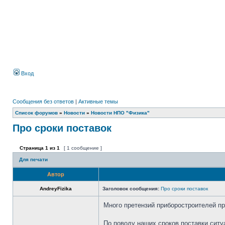
Вход
Сообщения без ответов
|
Активные темы
Список форумов
»
Новости
»
Новости НПО "Физика"
Про сроки поставок
Страница
1
из
1
[ 1 сообщение ]
Для печати
Автор
AndreyFizika
Заголовок сообщения:
Про сроки поставок
Много претензий приборостроителей п
По поводу наших сроков поставки сит