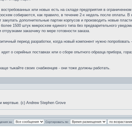
 востребованных или новых есть на складе предприятия в ограниченном 
росхем собираются, как правило, в течение 2-х недель после оплаты. В 
 закупать дополнительные партии корпусов и производить новые пласти
 более 1500 штук микросхем единого типа без предварительного уведомл
отгрузками заказчику по мере готовности заказа.
ритичный период разработки, когда новый компонент нужно попробовать 
 идет о серийных поставках или о сборе опытного образца прибора, гор
аще тыкайте своих снабженцев - они тоже должны работать.
и мертвые. (с) Andrew Stephen Grove
щения за:
Сортировать по: