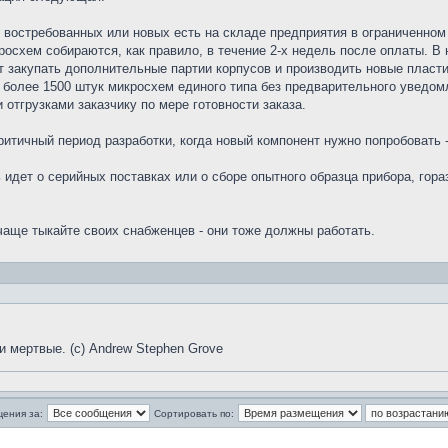
 востребованных или новых есть на складе предприятия в ограниченном 
росхем собираются, как правило, в течение 2-х недель после оплаты. В 
 закупать дополнительные партии корпусов и производить новые пласти
 более 1500 штук микросхем единого типа без предварительного уведомл
отгрузками заказчику по мере готовности заказа.
ритичный период разработки, когда новый компонент нужно попробовать 
 идет о серийных поставках или о сборе опытного образца прибора, гор
аще тыкайте своих снабженцев - они тоже должны работать.
и мертвые. (с) Andrew Stephen Grove
щения за:
Сортировать по: