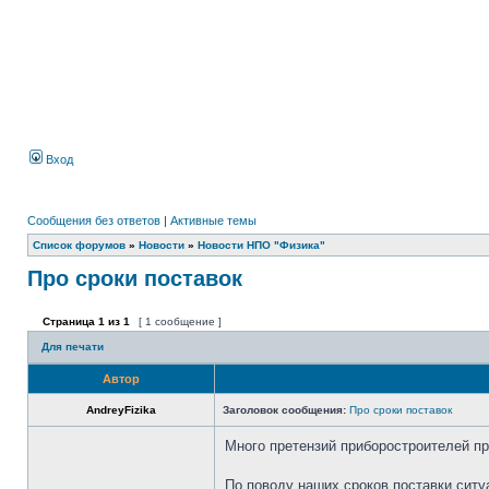
Вход
Сообщения без ответов
|
Активные темы
Список форумов
»
Новости
»
Новости НПО "Физика"
Про сроки поставок
Страница
1
из
1
[ 1 сообщение ]
Для печати
Автор
AndreyFizika
Заголовок сообщения:
Про сроки поставок
Много претензий приборостроителей п
По поводу наших сроков поставки сит