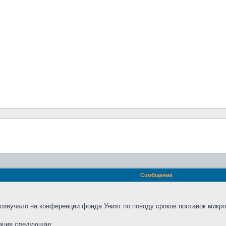
Сообщение
розвучало на конференции фонда Униэт по поводу сроков поставок микр
уация следующая: