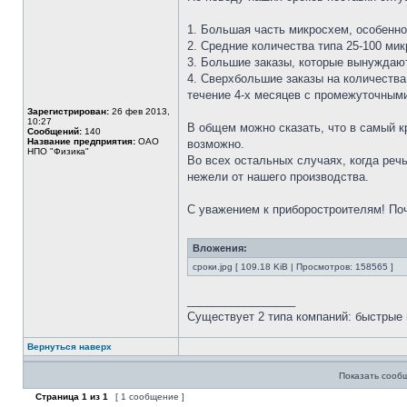
1. Большая часть микросхем, особенно
2. Средние количества типа 25-100 мик
3. Большие заказы, которые вынуждают
4. Сверхбольшие заказы на количества
течение 4-х месяцев с промежуточными 
Зарегистрирован:
26 фев 2013,
10:27
В общем можно сказать, что в самый к
Сообщений:
140
Название предприятия:
ОАО
возможно.
НПО "Физика"
Во всех остальных случаях, когда речь
нежели от нашего производства.
С уважением к приборостроителям! Поч
Вложения:
сроки.jpg [ 109.18 KiB | Просмотров: 158565 ]
_________________
Существует 2 типа компаний: быстрые 
Вернуться наверх
Показать сооб
Страница
1
из
1
[ 1 сообщение ]