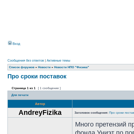
Вход
Сообщения без ответов
|
Активные темы
Список форумов
»
Новости
»
Новости НПО "Физика"
Про сроки поставок
Страница
1
из
1
[ 1 сообщение ]
Для печати
Автор
AndreyFizika
Заголовок сообщения:
Про сроки поста
Много претензий п
фонда Униэт по по