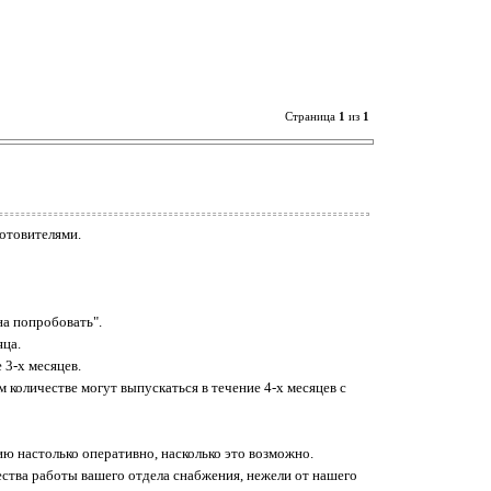
Страница
1
из
1
отовителями.
на попробовать".
яца.
 3-х месяцев.
 количестве могут выпускаться в течение 4-х месяцев с
ю настолько оперативно, насколько это возможно.
чества работы вашего отдела снабжения, нежели от нашего