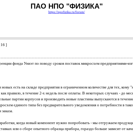
ПАО НПО "ФИЗИКА"
https://npofizika.ru/forum/
:16 ]
ренции фонда Униэт по поводу сроков поставок микросхем предприятиями-изг
новых есть на складе предприятия в ограниченном количестве для тех, кому "
ак правило, в течение 2-х недель после оплаты. В некоторых случаях - до мес
ельные партии корпусов и производить новые пластины выпускаются в течение
росхем единого типа без предварительного уведомления о потребности в таком
 заказа.
зработки, когда новый компонент нужно попробовать - мы отгружаем продукци
ставках или о сборе опытного образца прибора, гораздо больше зависит от ка