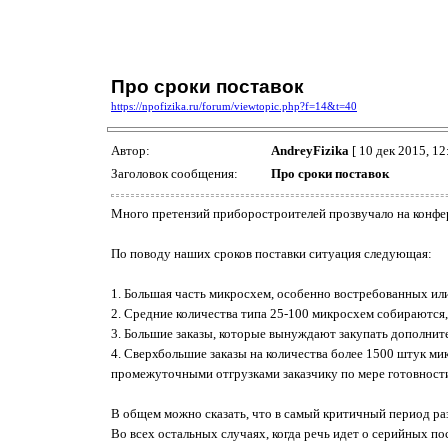
Про сроки поставок
https://npofizika.ru/forum/viewtopic.php?f=14&t=40
Автор:
AndreyFizika
[ 10 дек 2015, 12
Заголовок сообщения:
Про сроки поставок
Много претензий приборостроителей прозвучало на конфе
По поводу наших сроков поставки ситуация следующая:
1. Большая часть микросхем, особенно востребованных или 
2. Средние количества типа 25-100 микросхем собираются, к
3. Большие заказы, которые вынуждают закупать дополнит
4. Сверхбольшие заказы на количества более 1500 штук мик
промежуточными отгрузками заказчику по мере готовности
В общем можно сказать, что в самый критичный период ра
Во всех остальных случаях, когда речь идет о серийных по