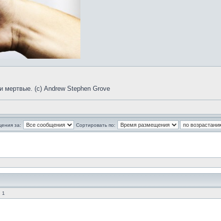
и мертвые. (с) Andrew Stephen Grove
щения за:
Сортировать по:
 1