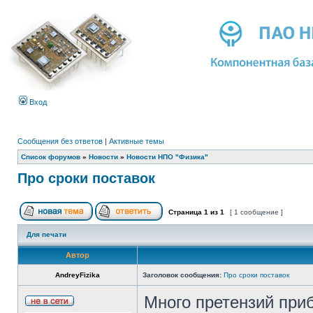
Вход
Сообщения без ответов
|
Активные темы
Список форумов
»
Новости
»
Новости НПО "Физика"
Про сроки поставок
Страница
1
из
1
[ 1 сообщение ]
Для печати
Автор
AndreyFizika
Заголовок сообщения:
Про сроки поставок
Много претензий при