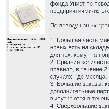
фонда Униэт по пово
предприятиями-изгот
По поводу наших сро
1. Большая часть ми
Зарегистрирован:
26 фев 2013,
10:27
Сообщений:
140
новых есть на склад
Название предприятия:
ОАО
НПО "Физика"
для тех, кому "на поп
2. Средние количеств
правило, в течение 2
случаях - до месяца.
3. Большие заказы, 
дополнительные парт
выпускаются в течени
4. Сверхбольшие зак