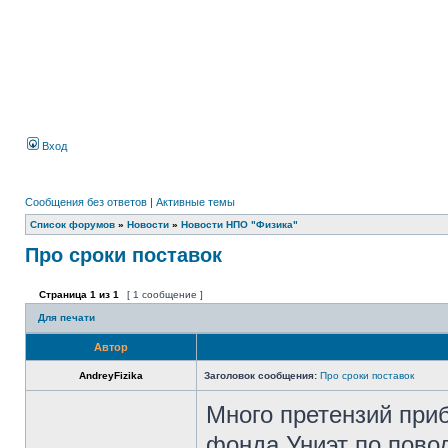
Вход
Сообщения без ответов
|
Активные темы
Список форумов
»
Новости
»
Новости НПО "Физика"
Про сроки поставок
Страница
1
из
1
[ 1 сообщение ]
Для печати
Автор
AndreyFizika
Заголовок сообщения:
Про сроки поставок
Много претензий при
фонда Униэт по пово