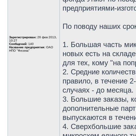
предприятиями-изгот
По поводу наших сро
Зарегистрирован:
26 фев 2013,
10:27
1. Большая часть ми
Сообщений:
140
Название предприятия:
ОАО
НПО "Физика"
новых есть на склад
для тех, кому "на поп
2. Средние количеств
правило, в течение 2
случаях - до месяца.
3. Большие заказы, 
дополнительные парт
выпускаются в течени
4. Сверхбольшие зак
микросхем единого т