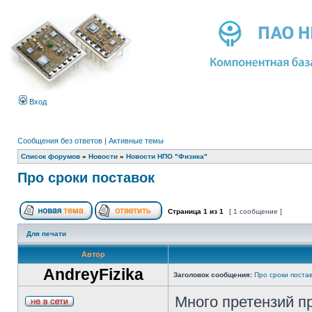
Вход
Сообщения без ответов
|
Активные темы
Список форумов
»
Новости
»
Новости НПО "Физика"
Про сроки поставок
Страница
1
из
1
[ 1 сообщение ]
Для печати
Автор
AndreyFizika
Заголовок сообщения:
Про сроки поста
Много претензий п