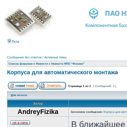
Вход
Сообщения без ответов
|
Активные темы
Список форумов
»
Новости
»
Новости НПО "Физика"
Корпуса для автоматического монтажа
Страница
1
из
1
[ Сообщений: 3 ]
Для печати
Автор
AndreyFizika
Заголовок сообщения:
Корпуса для авт
В ближайшее 