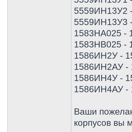
5559ИН13У2 
5559ИН13У3 
1583НА025 -
1583НВ025 -
1586ИН2У - 
1586ИН2АУ -
1586ИН4У - 
1586ИН4АУ -
Ваши пожелан
корпусов вы м