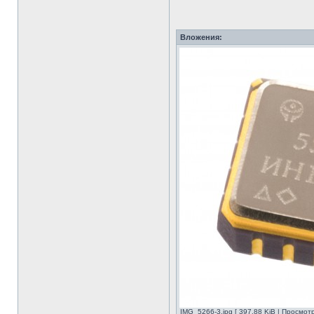
Вложения:
IMG_5266-3.jpg [ 397.88 KiB | Просмот