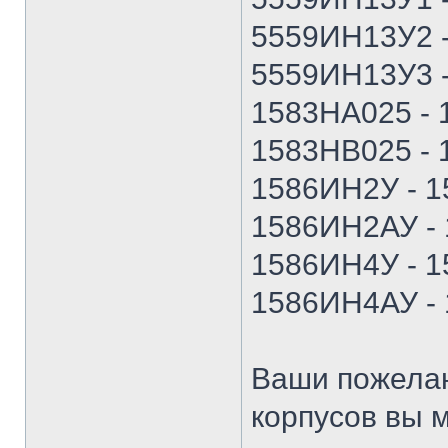
5559ИН13У2 
5559ИН13У3 
1583НА025 -
1583НВ025 -
1586ИН2У - 
1586ИН2АУ -
1586ИН4У - 
1586ИН4АУ -
Ваши пожелан
корпусов вы м