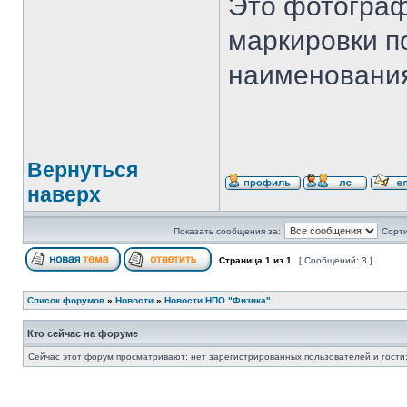
Это фотограф
маркировки по
наименования
Вернуться
наверх
Показать сообщения за:
Сорти
Страница
1
из
1
[ Сообщений: 3 ]
Список форумов
»
Новости
»
Новости НПО "Физика"
Кто сейчас на форуме
Сейчас этот форум просматривают: нет зарегистрированных пользователей и гости: