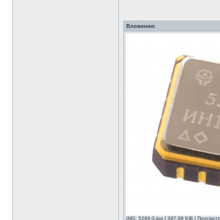
Вложения:
IMG_5266-3.jpg [ 397.88 KiB | Просмот