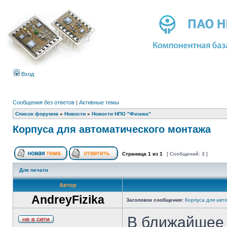
Вход
Сообщения без ответов
|
Активные темы
Список форумов
»
Новости
»
Новости НПО "Физика"
Корпуса для автоматического монтажа
Страница
1
из
1
[ Сообщений: 3 ]
Для печати
Автор
AndreyFizika
Заголовок сообщения:
Корпуса для авт
В ближайшее 