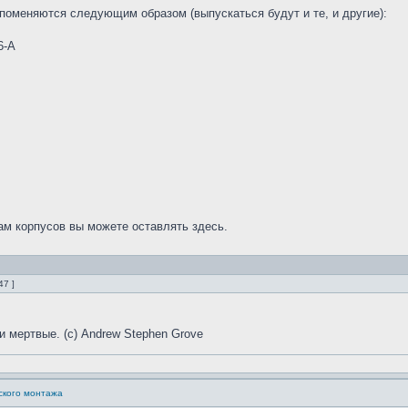
поменяются следующим образом (выпускаться будут и те, и другие):
6-А
м корпусов вы можете оставлять здесь.
47 ]
и мертвые. (с) Andrew Stephen Grove
ского монтажа