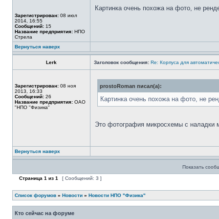
Картинка очень похожа на фото, не ренд
Зарегистрирован:
08 июл
2014, 16:55
Сообщений:
15
Название предприятия:
НПО
Стрела
Вернуться наверх
Lerk
Заголовок сообщения:
Re: Корпуса для автоматиче
Зарегистрирован:
08 ноя
prostoRoman писал(а):
2013, 16:33
Сообщений:
26
Картинка очень похожа на фото, не ре
Название предприятия:
ОАО
"НПО "Физика"
Это фотография микросхемы с наладки ма
Вернуться наверх
Показать сооб
Страница
1
из
1
[ Сообщений: 3 ]
Список форумов
»
Новости
»
Новости НПО "Физика"
Кто сейчас на форуме