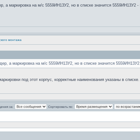
ер, а маркировка на м/с 5559ИН13У2, но в списке значится 5559ИН13У2 
ского монтажа
ндер, а маркировка на м/с 5559ИН13У2, но в списке значится 5559ИН13У2
ркировки под этот корпус, корректные наименования указаны в списке.
щения за:
Сортировать по: