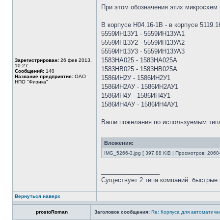
При этом обозначения этих микросхем 
В корпусе Н04.16-1В - в корпусе 5119.1
5559ИН13У1 - 5559ИН13УА1
5559ИН13У2 - 5559ИН13УА2
5559ИН13У3 - 5559ИН13УА3
1583НА025 - 1583НА025А
Зарегистрирован:
26 фев 2013,
10:27
1583НВ025 - 1583НВ025А
Сообщений:
140
Название предприятия:
ОАО
1586ИН2У - 1586ИН2У1
НПО "Физика"
1586ИН2АУ - 1586ИН2АУ1
1586ИН4У - 1586ИН4У1
1586ИН4АУ - 1586ИН4АУ1
Ваши пожелания по используемым типа
Вложения:
IMG_5266-3.jpg [ 397.88 KiB | Просмотров: 2060
_________________
Существует 2 типа компаний: быстрые 
Вернуться наверх
prostoRoman
Заголовок сообщения:
Re: Корпуса для автоматиче