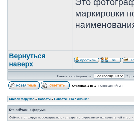
Это фотограф
маркировки по
наименования
Вернуться
наверх
Показать сообщения за:
Сорти
Страница
1
из
1
[ Сообщений: 3 ]
Список форумов
»
Новости
»
Новости НПО "Физика"
Кто сейчас на форуме
Сейчас этот форум просматривают: нет зарегистрированных пользователей и гости: