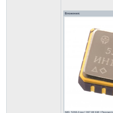
Вложения:
IMG_5266-3.jpg [ 397.88 KiB | Просмот