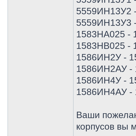
5559ИН13У2 
5559ИН13У3 
1583НА025 -
1583НВ025 -
1586ИН2У - 
1586ИН2АУ -
1586ИН4У - 
1586ИН4АУ -
Ваши пожелан
корпусов вы м