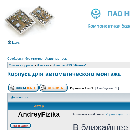
Вход
Сообщения без ответов
|
Активные темы
Список форумов
»
Новости
»
Новости НПО "Физика"
Корпуса для автоматического монтажа
Страница
1
из
1
[ Сообщений: 3 ]
Для печати
Автор
AndreyFizika
Заголовок сообщения:
Корпуса для авт
В ближайшее 