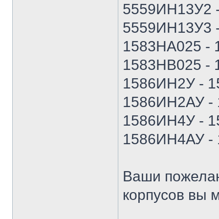
5559ИН13У2 
5559ИН13У3 
1583НА025 -
1583НВ025 -
1586ИН2У - 
1586ИН2АУ -
1586ИН4У - 
1586ИН4АУ -
Ваши пожелан
корпусов вы м