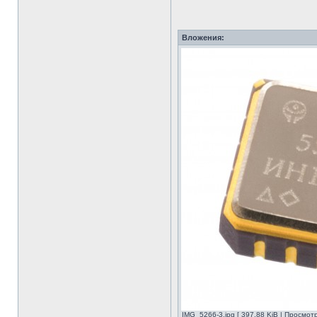
Вложения:
IMG_5266-3.jpg [ 397.88 KiB | Просмот