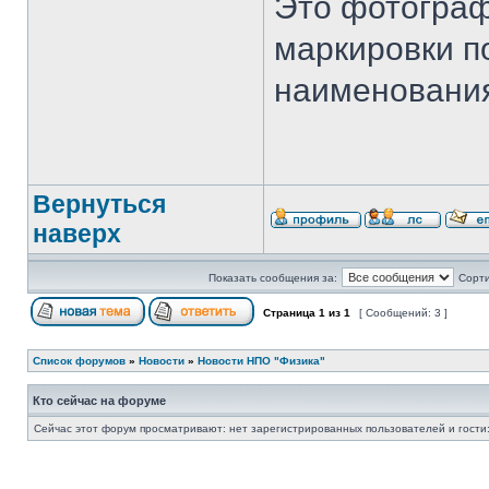
Это фотограф
маркировки по
наименования
Вернуться
наверх
Показать сообщения за:
Сорти
Страница
1
из
1
[ Сообщений: 3 ]
Список форумов
»
Новости
»
Новости НПО "Физика"
Кто сейчас на форуме
Сейчас этот форум просматривают: нет зарегистрированных пользователей и гости: