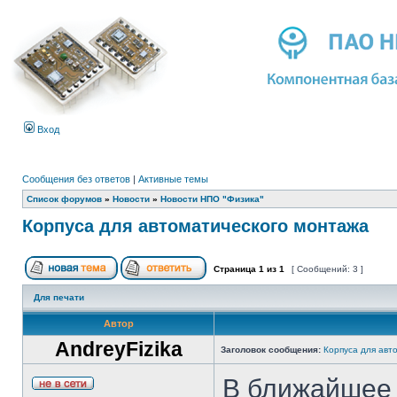
Вход
Сообщения без ответов
|
Активные темы
Список форумов
»
Новости
»
Новости НПО "Физика"
Корпуса для автоматического монтажа
Страница
1
из
1
[ Сообщений: 3 ]
Для печати
Автор
AndreyFizika
Заголовок сообщения:
Корпуса для авт
В ближайшее 