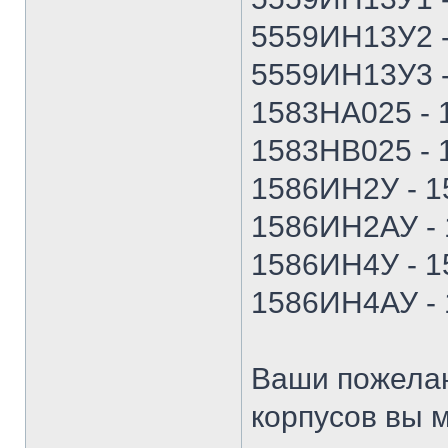
5559ИН13У2 
5559ИН13У3 
1583НА025 -
1583НВ025 -
1586ИН2У - 
1586ИН2АУ -
1586ИН4У - 
1586ИН4АУ -
Ваши пожелан
корпусов вы м