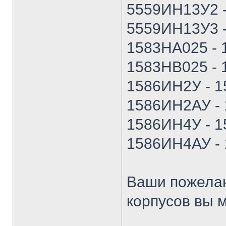
5559ИН13У2 
5559ИН13У3 
1583НА025 -
1583НВ025 -
1586ИН2У - 
1586ИН2АУ -
1586ИН4У - 
1586ИН4АУ -
Ваши пожелан
корпусов вы м