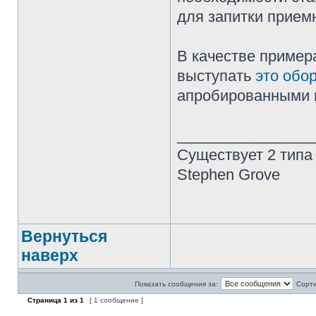
для запитки прием
В качестве приме
выступать
это обо
апробированными 
________________
Существует 2 типа
Stephen Grove
Вернуться
наверх
Показать сообщения за:
Сорти
Страница
1
из
1
[ 1 сообщение ]