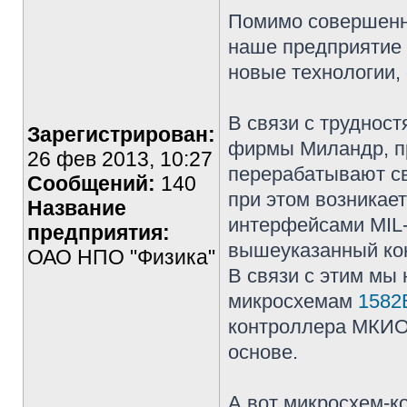
Помимо совершенн
наше предприятие 
новые технологии, 
В связи с труднос
Зарегистрирован:
фирмы Миландр, п
26 фев 2013, 10:27
перерабатывают св
Сообщений:
140
при этом возникае
Название
интерфейсами MIL
предприятия:
вышеуказанный ко
ОАО НПО "Физика"
В связи с этим мы
микросхемам
1582
контроллера МКИО 
основе.
А вот микросхем-к