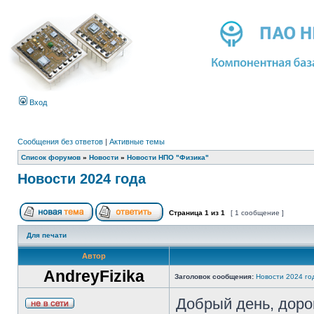
Вход
Сообщения без ответов
|
Активные темы
Список форумов
»
Новости
»
Новости НПО "Физика"
Новости 2024 года
Страница
1
из
1
[ 1 сообщение ]
Для печати
Автор
AndreyFizika
Заголовок сообщения:
Новости 2024 го
Добрый день, доро