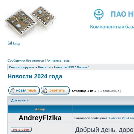
Вход
Сообщения без ответов
|
Активные темы
Список форумов
»
Новости
»
Новости НПО "Физика"
Новости 2024 года
Страница
1
из
1
[ 1 сообщение ]
Для печати
Автор
AndreyFizika
Заголовок сообщения:
Новости 2024 го
Добрый день, доро