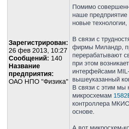
Помимо совершенн
наше предприятие 
новые технологии, 
В связи с труднос
Зарегистрирован:
фирмы Миландр, п
26 фев 2013, 10:27
перерабатывают св
Сообщений:
140
при этом возникае
Название
интерфейсами MIL
предприятия:
вышеуказанный ко
ОАО НПО "Физика"
В связи с этим мы
микросхемам
1582
контроллера МКИО 
основе.
А вот микросхем-к