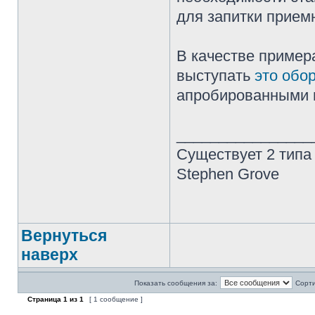
для запитки прием
В качестве приме
выступать
это обо
апробированными 
________________
Существует 2 типа
Stephen Grove
Вернуться
наверх
Показать сообщения за:
Сорти
Страница
1
из
1
[ 1 сообщение ]