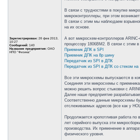
В связи с трудностями в покупке мик
микроконтроллеры, при этом возникае
В связи с этим мы наблюдаем взрывно
на их основе.
А вот микросхем-контроллеров ARINC-4
Зарегистрирован:
26 фев 2013,
10:27
процессору 1806ВМ2. В связи с этим в
Сообщений:
140
Название предприятия:
ОАО
Приемник ДПК в SPI
НПО "Физика"
Приемник ДПК на 8р шину
Передатчик из SPI в ДПК
Передатчик из SPI в ДПК со стеком на
Все эти микросхемы выпускаются в ко
Соединяя эти микросхемы с приемника
можно решить вопрос стыковки с ARIN
Далее наше предприятие разрабатывае
Соответственно данные микросхемы бу
отслеживаемых адресов (все как у HOL
Продолжается кропотливая работа по 
лет серийного выпуска эти микросборк
производства. Их применение в аппара
физического уровня.