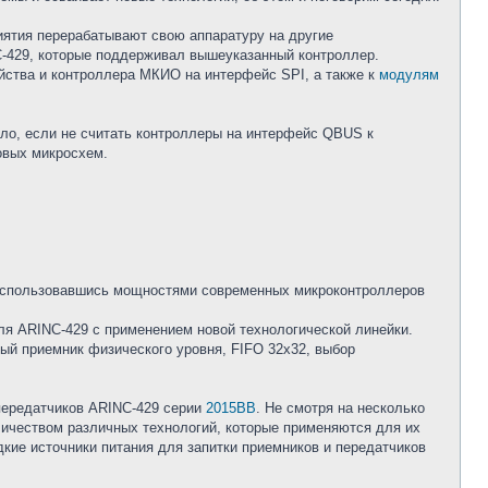
ятия перерабатывают свою аппаратуру на другие
C-429, которые поддерживал вышеуказанный контроллер.
йства и контроллера МКИО на интерфейс SPI, а также к
модулям
ыло, если не считать контроллеры на интерфейс QBUS к
овых микросхем.
воспользовавшись мощностями современных микроконтроллеров
ля ARINC-429 с применением новой технологической линейки.
ый приемник физического уровня, FIFO 32x32, выбор
передатчиков ARINC-429 серии
2015ВВ
. Не смотря на несколько
оличеством различных технологий, которые применяются для их
дкие источники питания для запитки приемников и передатчиков