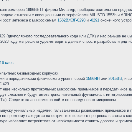
роконтроллеров 1986ВЕ1Т фирмы Миландр, приборостроительные предпри
т задача стыковки с авиационными интерфейсами MIL-STD-1553b и ARIN
й рост интереса к микросхемам
1582ВЖ3Г-0290
и
-0291
оконечного устро
29 (двуполярного последовательного кода или ДПК) у нас раньше не б
 2023 году мы решили удовлетворить данный спрос и разработали ряд н
 16 слов
мпактных безвыводных корпусах.
ми и передатчиками физического уровня серий
1586ИН
или
2015ВВ
, и 
C-429.
т еще несколько протокольных микросхем приемников и передатчиков д
дут сложнее и будут иметь дополнительный функционал: интегрированн
T'a). Следите за анонсами на сайте по поводу новых микросхем.
выпуску уникальных изделий: гальванически развязанных приемников и 
и по-прежнему находятся на острие технического прогресса в связи с к
туре избавляет потребителя от необходимости ставить дорогие и громоз