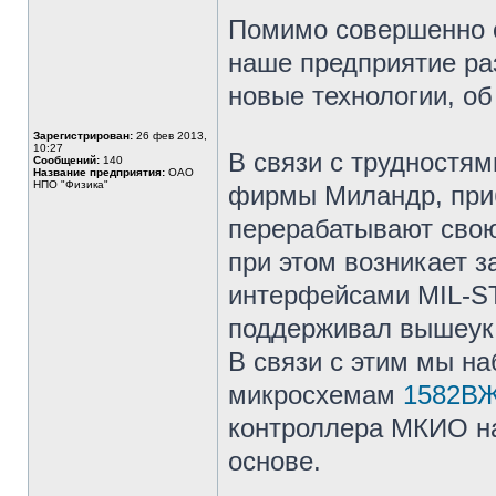
Помимо совершенно 
наше предприятие ра
новые технологии, об
Зарегистрирован:
26 фев 2013,
10:27
В связи с трудностя
Сообщений:
140
Название предприятия:
ОАО
НПО "Физика"
фирмы Миландр, при
перерабатывают свою
при этом возникает 
интерфейсами MIL-ST
поддерживал вышеук
В связи с этим мы н
микросхемам
1582ВЖ
контроллера МКИО на
основе.