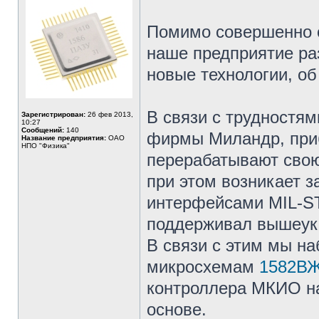
Помимо совершенно 
наше предприятие ра
новые технологии, об
В связи с трудностя
Зарегистрирован:
26 фев 2013,
10:27
Сообщений:
140
фирмы Миландр, при
Название предприятия:
ОАО
НПО "Физика"
перерабатывают свою
при этом возникает 
интерфейсами MIL-ST
поддерживал вышеук
В связи с этим мы н
микросхемам
1582ВЖ
контроллера МКИО на
основе.