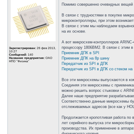
Помимо совершенно очевидных вещей в
В связи с трудностями в покупке мик
микроконтроллеры, при этом возникае
В связи с этим мы наблюдаем взрывно
на их основе.
А вот микросхем-контроллеров ARINC-4
процессору 1806ВМ2. В связи с этим в
Зарегистрирован:
26 фев 2013,
10:27
Приемник ДПК в SPI
Сообщений:
140
Приемник ДПК на 8р шину
Название предприятия:
ОАО
НПО "Физика"
Передатчик из SPI в ДПК
Передатчик из SPI в ДПК со стеком на
Все эти микросхемы выпускаются в ко
Соединяя эти микросхемы с приемника
можно решить вопрос стыковки с ARIN
Далее наше предприятие разрабатывае
Соответственно данные микросхемы бу
отслеживаемых адресов (все как у HOL
Продолжается кропотливая работа по 
лет серийного выпуска эти микросборк
производства. Их применение в аппара
физического уровня.