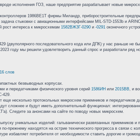
роде исполнения ГОЗ, наше предприятие разрабатывает новые микросхем
роконтроллеров 1986ВЕ1Т фирмы Миландр, приборостроительные предпри
т задача стыковки с авиационными интерфейсами MIL-STD-1553b и ARIN
й рост интереса к микросхемам
1582ВЖ3Г-0290
и
-0291
оконечного устро
29 (двуполярного последовательного кода или ДПК) у нас раньше не б
 2023 году мы решили удовлетворить данный спрос и разработали ряд н
 16 слов
мпактных безвыводных корпусах.
ми и передатчиками физического уровня серий
1586ИН
или
2015ВВ
, и 
C-429.
т еще несколько протокольных микросхем приемников и передатчиков д
дут сложнее и будут иметь дополнительный функционал: интегрированн
T'a). Следите за анонсами на сайте по поводу новых микросхем.
выпуску уникальных изделий: гальванически развязанных приемников и 
и по-прежнему находятся на острие технического прогресса в связи с к
туре избавляет потребителя от необходимости ставить дорогие и громоз