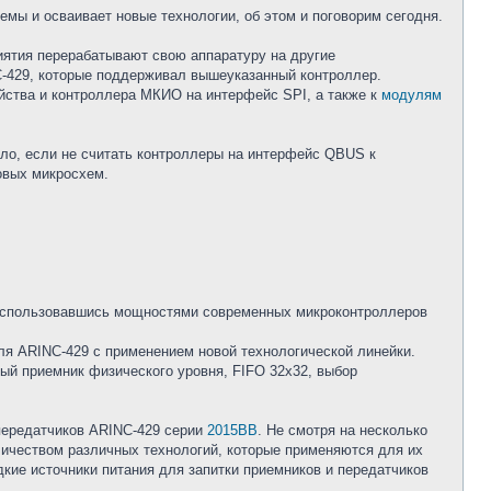
ы и осваивает новые технологии, об этом и поговорим сегодня.
ятия перерабатывают свою аппаратуру на другие
C-429, которые поддерживал вышеуказанный контроллер.
йства и контроллера МКИО на интерфейс SPI, а также к
модулям
ыло, если не считать контроллеры на интерфейс QBUS к
овых микросхем.
воспользовавшись мощностями современных микроконтроллеров
ля ARINC-429 с применением новой технологической линейки.
ый приемник физического уровня, FIFO 32x32, выбор
передатчиков ARINC-429 серии
2015ВВ
. Не смотря на несколько
оличеством различных технологий, которые применяются для их
дкие источники питания для запитки приемников и передатчиков