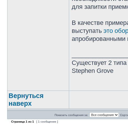
для запитки прием
В качестве приме
выступать
это обо
апробированными 
________________
Существует 2 типа
Stephen Grove
Вернуться
наверх
Показать сообщения за:
Сорти
Страница
1
из
1
[ 1 сообщение ]