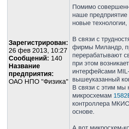
Помимо совершенн
наше предприятие 
новые технологии, 
В связи с труднос
Зарегистрирован:
фирмы Миландр, п
26 фев 2013, 10:27
перерабатывают св
Сообщений:
140
при этом возникае
Название
интерфейсами MIL
предприятия:
вышеуказанный ко
ОАО НПО "Физика"
В связи с этим мы
микросхемам
1582
контроллера МКИО 
основе.
А вот микросхем-к