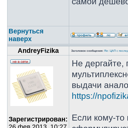
самой дешёво
Вернуться
наверх
AndreyFizika
Заголовок сообщения:
Re: ЦАП с посл
Не дергайте, 
мультиплексн
выдачи анало
https://npofizi
Если кому-то 
Зарегистрирован:
26 фев 2013, 10:27