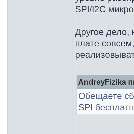
SPI/I2C микр
Другое дело, 
плате совсем
реализовыват
AndreyFizika п
Обещаете сбы
SPI бесплатн