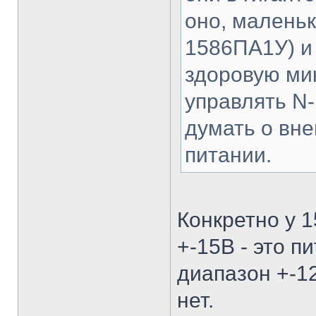
оно, маленьк
1586ПА1У) и 
здоровую ми
управлять N-
думать о вн
питании.
Конкретно у 
+-15В - это п
диапазон +-12
нет.