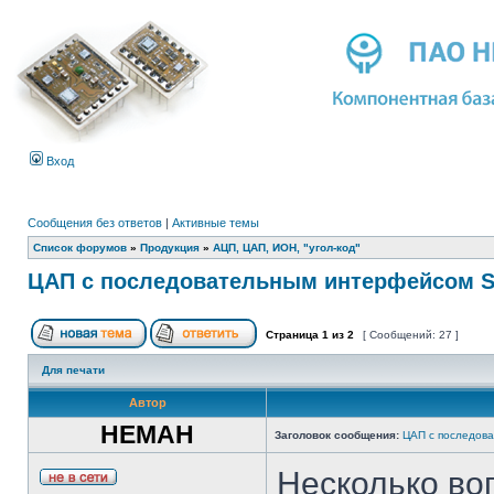
Вход
Сообщения без ответов
|
Активные темы
Список форумов
»
Продукция
»
АЦП, ЦАП, ИОН, "угол-код"
ЦАП с последовательным интерфейсом S
Страница
1
из
2
[ Сообщений: 27 ]
Для печати
Автор
HEMAH
Заголовок сообщения:
ЦАП с последов
Несколько во