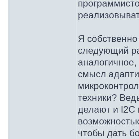
программисто
реализовыват
Я собственно 
следующий ра
аналогичное,
смысл адапти
микроконтро
техники? Вед
делают и I2C 
возможностью
чтобы дать б