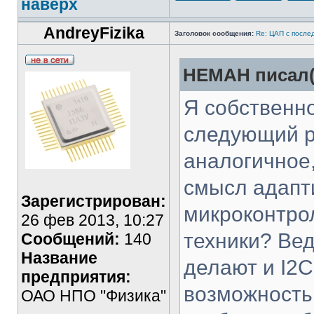
наверх
AndreyFizika
Заголовок сообщения:
Re: ЦАП с посл
HEMAH писал(
Я собственно
следующий р
аналогичное,
смысл адапт
Зарегистрирован:
микроконтро
26 фев 2013, 10:27
техники? Ве
Сообщений:
140
Название
делают и I2C
предприятия:
возможностью
ОАО НПО "Физика"