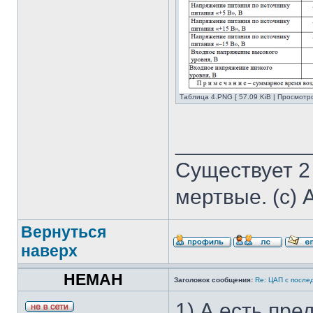
Таблица 4.PNG [ 57.09 KiB | Просмотр
___________
Существует 2
мертвые. (с) 
Вернуться
наверх
HEMAH
Заголовок сообщения:
Re: ЦАП с посл
1) А есть пр