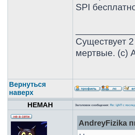
SPI бесплатно
___________
Существует 2
мертвые. (с) 
Вернуться
наверх
HEMAH
Заголовок сообщения:
Re: ЦАП с посл
AndreyFizika п