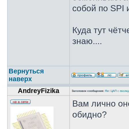
собой по SPI 
Куда тут чётч
знаю....
Вернуться
наверх
AndreyFizika
Заголовок сообщения:
Re: ЦАП с посл
Вам лично он
обидно?