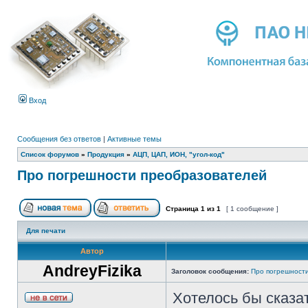
Вход
Сообщения без ответов
|
Активные темы
Список форумов
»
Продукция
»
АЦП, ЦАП, ИОН, "угол-код"
Про погрешности преобразователей
Страница
1
из
1
[ 1 сообщение ]
Для печати
Автор
AndreyFizika
Заголовок сообщения:
Про погрешност
Хотелось бы сказат