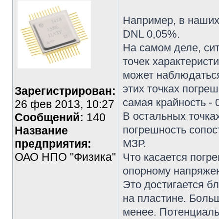
Например, в наших
DNL 0,05%.
На самом деле, си
точек характеристи
может наблюдаться
этих точках погреш
Зарегистрирован:
самая крайность - 
26 фев 2013, 10:27
В остальных точка
Сообщений:
140
погрешность сопост
Название
предприятия:
МЗР.
ОАО НПО "Физика"
Что касается погр
опорному напряжен
Это достигается б
на пластине. Боль
менее. Потенциаль