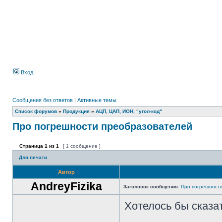
Вход
Сообщения без ответов
|
Активные темы
Список форумов
»
Продукция
»
АЦП, ЦАП, ИОН, "угол-код"
Про погрешности преобразователей
Страница
1
из
1
[ 1 сообщение ]
Для печати
Автор
AndreyFizika
Заголовок сообщения:
Про погрешност
Хотелось бы сказат