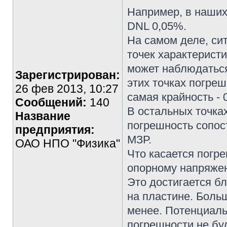
Например, в наших
DNL 0,05%.
На самом деле, си
точек характеристи
может наблюдаться
Зарегистрирован:
этих точках погреш
26 фев 2013, 10:27
самая крайность - 
Сообщений:
140
В остальных точка
Название
погрешность сопост
предприятия:
МЗР.
ОАО НПО "Физика"
Что касается погр
опорному напряжен
Это достигается б
на пластине. Боль
менее. Потенциаль
погрешности не буд