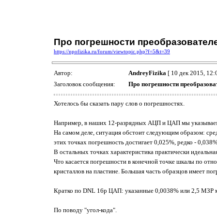
Про погрешности преобразовател
https://npofizika.ru/forum/viewtopic.php?f=5&t=39
Автор:
AndreyFizika
[ 10 дек 2015, 12:
Заголовок сообщения:
Про погрешности преобразова
Хотелось бы сказать пару слов о погрешностях.
Например, в наших 12-разрядных АЦП и ЦАП мы указывае
На самом деле, ситуация обстоит следующим образом: сред
этих точках погрешность достигает 0,025%, редко - 0,038%
В остальных точках характеристика практически идеальная
Что касается погрешности в конечной точке шкалы по отн
кристаллов на пластине. Большая часть образцов имеет пог
Кратко по DNL 16р ЦАП: указанные 0,0038% или 2,5 МЗР мо
По поводу "угол-кода".