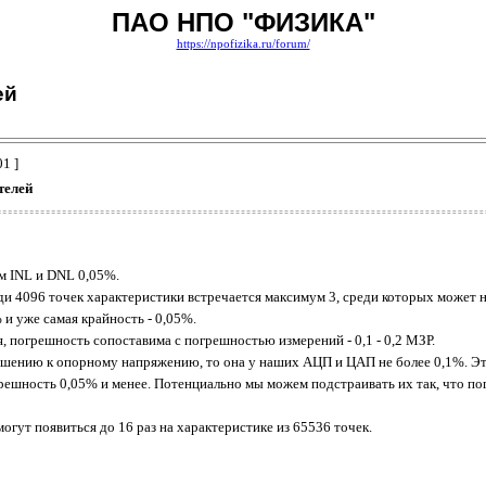
ПАО НПО "ФИЗИКА"
https://npofizika.ru/forum/
ей
01 ]
телей
м INL и DNL 0,05%.
и 4096 точек характеристики встречается максимум 3, среди которых может н
 и уже самая крайность - 0,05%.
, погрешность сопоставима с погрешностью измерений - 0,1 - 0,2 МЗР.
ошению к опорному напряжению, то она у наших АЦП и ЦАП не более 0,1%. Эт
решность 0,05% и менее. Потенциально мы можем подстраивать их так, что погр
гут появиться до 16 раз на характеристике из 65536 точек.