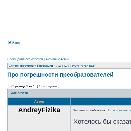
Вход
Сообщения без ответов
|
Активные темы
Список форумов
»
Продукция
»
АЦП, ЦАП, ИОН, "угол-код"
Про погрешности преобразователей
Страница
1
из
1
[ 1 сообщение ]
Для печати
Автор
AndreyFizika
Заголовок сообщения:
Про погрешност
Хотелось бы сказат