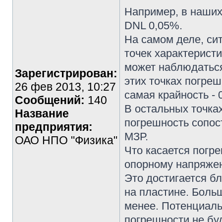
Например, в наших
DNL 0,05%.
На самом деле, си
точек характеристи
может наблюдаться
Зарегистрирован:
этих точках погреш
26 фев 2013, 10:27
самая крайность - 
Сообщений:
140
В остальных точка
Название
погрешность сопост
предприятия:
МЗР.
ОАО НПО "Физика"
Что касается погр
опорному напряжен
Это достигается б
на пластине. Боль
менее. Потенциаль
погрешности не буд