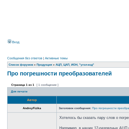
Вход
Сообщения без ответов
|
Активные темы
Список форумов
»
Продукция
»
АЦП, ЦАП, ИОН, "угол-код"
Про погрешности преобразователей
Страница
1
из
1
[ 1 сообщение ]
Для печати
Автор
AndreyFizika
Заголовок сообщения:
Про погрешности преобр
Хотелось бы сказать пару слов о погр
Например, в наших 12-разрядных АЦП 