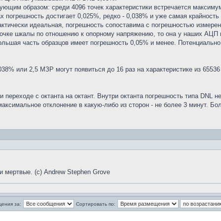
дующим образом: среди 4096 точек характеристики встречается максиму
ах погрешность достигает 0,025%, редко - 0,038% и уже самая крайность 
актически идеальная, погрешность сопоставима с погрешностью измерений
точке шкалы по отношению к опорному напряжению, то она у наших АЦП 
ольшая часть образцов имеет погрешность 0,05% и менее. Потенциально
38% или 2,5 МЗР могут появиться до 16 раз на характеристике из 65536 
 переходе с октанта на октант. Внутри октанта погрешность типа DNL не
. максимальное отклонение в какую-либо из сторон - не более 3 минут.
и мертвые. (с) Andrew Stephen Grove
щения за:
Сортировать по: