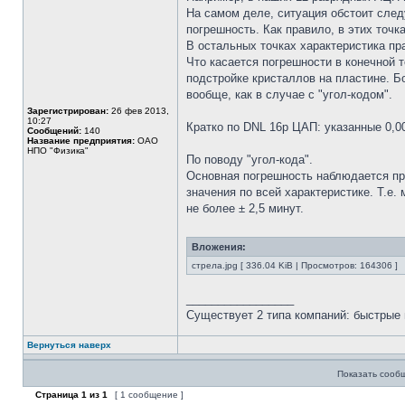
На самом деле, ситуация обстоит сле
погрешность. Как правило, в этих точк
В остальных точках характеристика пр
Что касается погрешности в конечной 
подстройке кристаллов на пластине. Б
вообще, как в случае с "угол-кодом".
Зарегистрирован:
26 фев 2013,
10:27
Кратко по DNL 16р ЦАП: указанные 0,00
Сообщений:
140
Название предприятия:
ОАО
НПО "Физика"
По поводу "угол-кода".
Основная погрешность наблюдается при
значения по всей характеристике. Т.е
не более ± 2,5 минут.
Вложения:
стрела.jpg [ 336.04 KiB | Просмотров: 164306 ]
_________________
Существует 2 типа компаний: быстрые 
Вернуться наверх
Показать сооб
Страница
1
из
1
[ 1 сообщение ]