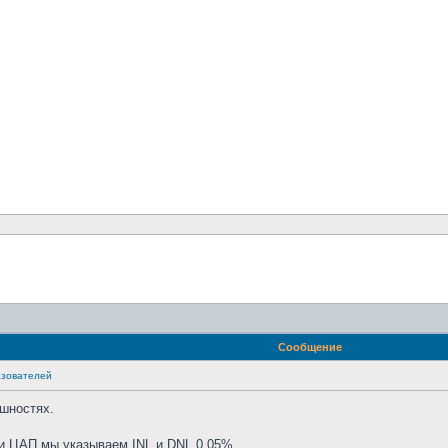
Сообщение
азователей
ешностях.
и ЦАП мы указываем INL и DNL 0,05%.