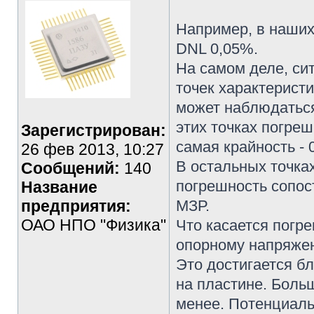
Например, в наших
DNL 0,05%.
На самом деле, си
точек характеристи
может наблюдаться
этих точках погреш
Зарегистрирован:
самая крайность - 
26 фев 2013, 10:27
В остальных точка
Сообщений:
140
погрешность сопост
Название
предприятия:
МЗР.
ОАО НПО "Физика"
Что касается погр
опорному напряжен
Это достигается б
на пластине. Боль
менее. Потенциаль