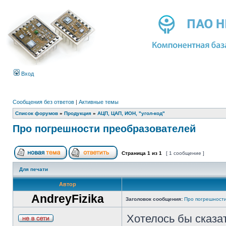
Вход
Сообщения без ответов
|
Активные темы
Список форумов
»
Продукция
»
АЦП, ЦАП, ИОН, "угол-код"
Про погрешности преобразователей
Страница
1
из
1
[ 1 сообщение ]
Для печати
Автор
AndreyFizika
Заголовок сообщения:
Про погрешност
Хотелось бы сказат