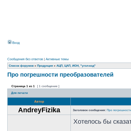
Вход
Сообщения без ответов
|
Активные темы
Список форумов
»
Продукция
»
АЦП, ЦАП, ИОН, "угол-код"
Про погрешности преобразователей
Страница
1
из
1
[ 1 сообщение ]
Для печати
Автор
AndreyFizika
Заголовок сообщения:
Про погрешност
Хотелось бы сказат