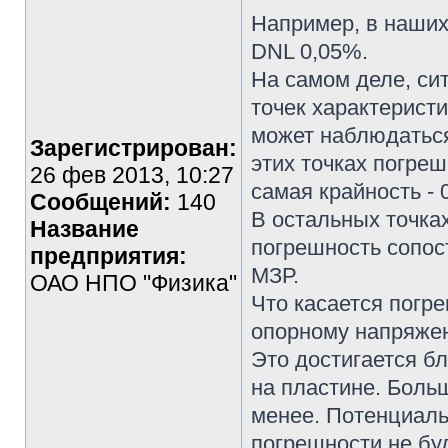
Например, в наших
DNL 0,05%.
На самом деле, си
точек характеристи
может наблюдаться
Зарегистрирован:
этих точках погреш
26 фев 2013, 10:27
самая крайность - 
Сообщений:
140
В остальных точка
Название
погрешность сопост
предприятия:
МЗР.
ОАО НПО "Физика"
Что касается погр
опорному напряжен
Это достигается б
на пластине. Боль
менее. Потенциаль
погрешности не буд